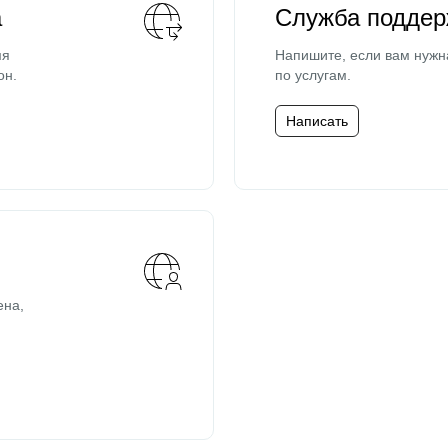
а
Служба поддер
мя
Напишите, если вам нужн
он.
по услугам.
Написать
ена,