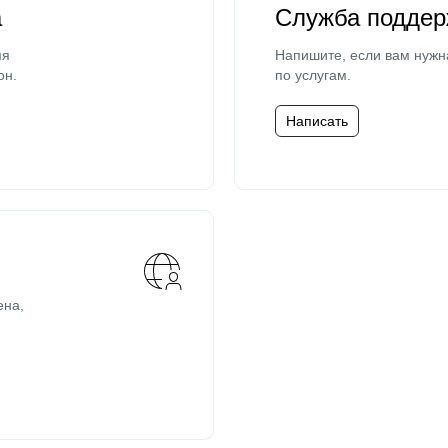
а
Служба поддер
мя
Напишите, если вам нужн
он.
по услугам.
Написать
ена,